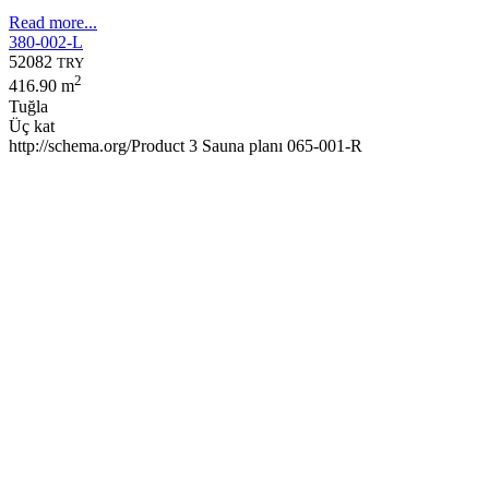
Read more...
380-002-L
52082
TRY
2
416.90 m
Tuğla
Üç kat
http://schema.org/Product
3
Sauna planı 065-001-R