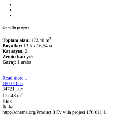
Ev villa projesi
2
Toplam alan:
172,48 m
Boyutlar:
13,5 x 16,54 м
Kat sayısı:
2
Zemin kat:
yok
Garaj:
1 araba
Read more...
180-018-L
34721
TRY
2
172.48 m
Blok
İki kat
http://schema.org/Product
8
Ev villa projesi 170-011-L