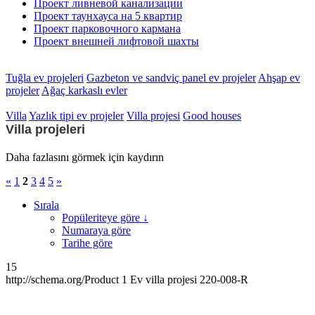
Проект ливневой канализации
Проект таунхауса на 5 квартир
Проект парковочного кармана
Проект внешней лифтовой шахты
Tuğla ev projeleri
Gazbeton ve sandviç panel ev projeler
Ahşap ev
projeler
Ağaç karkaslı evler
Villa
Yazlık tipi ev projeler
Villa projesi
Good houses
Villa projeleri
Daha fazlasını görmek için kaydırın
«
1
2
3
4
5
»
Sırala
Popüleriteye göre ↓
Numaraya göre
Tarihe göre
15
http://schema.org/Product
1
Ev villa projesi 220-008-R