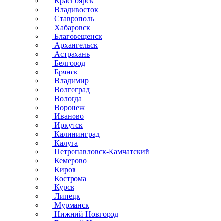
Красноярск
Владивосток
Ставрополь
Хабаровск
Благовещенск
Архангельск
Астрахань
Белгород
Брянск
Владимир
Волгоград
Вологда
Воронеж
Иваново
Иркутск
Калининград
Калуга
Петропавловск-Камчатский
Кемерово
Киров
Кострома
Курск
Липецк
Мурманск
Нижний Новгород