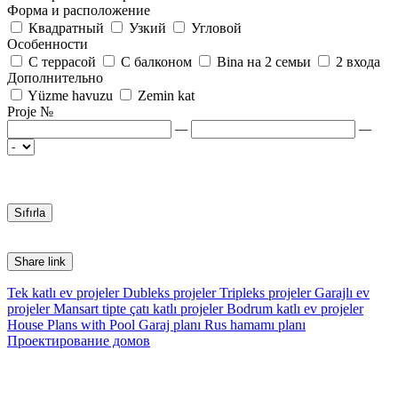
Форма и расположение
Квадратный
Узкий
Угловой
Особенности
С террасой
С балконом
Bina на 2 семьи
2 входа
Дополнительно
Yüzme havuzu
Zemin kat
Proje №
—
—
Share link
Tek katlı ev projeler
Dubleks projeler
Tripleks projeler
Garajlı ev
projeler
Mansart tipte çatı katlı projeler
Bodrum katlı ev projeler
House Plans with Pool
Garaj planı
Rus hamamı planı
Проектирование домов