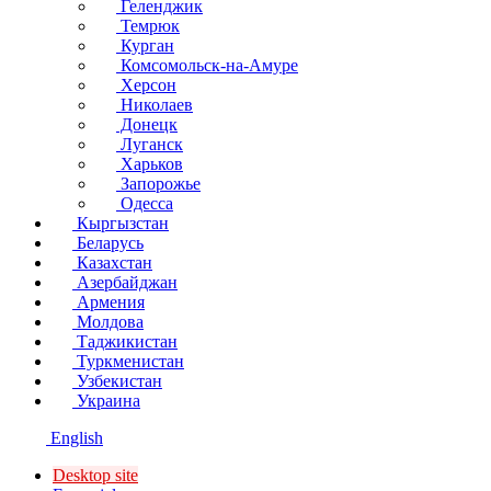
Геленджик
Темрюк
Курган
Комсомольск-на-Амуре
Херсон
Николаев
Донецк
Луганск
Харьков
Запорожье
Одесса
Кыргызстан
Беларусь
Казахстан
Азербайджан
Армения
Молдова
Таджикистан
Туркменистан
Узбекистан
Украина
English
Desktop site