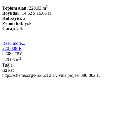
2
Toplam alan:
220,03 m
Boyutlar:
14,62 x 16,05 м
Kat sayısı:
2
Zemin kat:
yok
Garaj:
yok
Read more...
220-008-R
52082
TRY
2
220.03 m
Tuğla
İki kat
http://schema.org/Product
2
Ev villa projesi 380-002-L