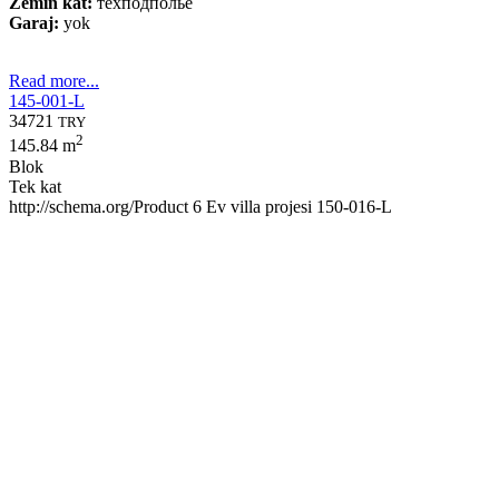
Zemin kat:
техподполье
Garaj:
yok
Read more...
145-001-L
34721
TRY
2
145.84 m
Blok
Tek kat
http://schema.org/Product
6
Ev villa projesi 150-016-L