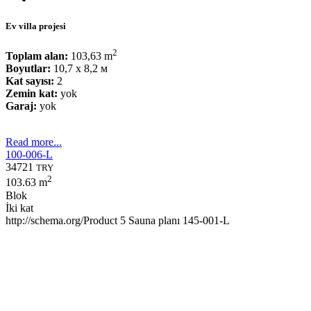
Ev villa projesi
2
Toplam alan:
103,63 m
Boyutlar:
10,7 x 8,2 м
Kat sayısı:
2
Zemin kat:
yok
Garaj:
yok
Read more...
100-006-L
34721
TRY
2
103.63 m
Blok
İki kat
http://schema.org/Product
5
Sauna planı 145-001-L