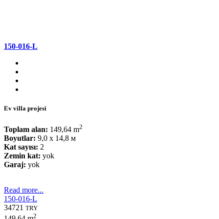
150-016-L
Ev villa projesi
2
Toplam alan:
149,64 m
Boyutlar:
9,0 x 14,8 м
Kat sayısı:
2
Zemin kat:
yok
Garaj:
yok
Read more...
150-016-L
34721
TRY
2
149.64 m