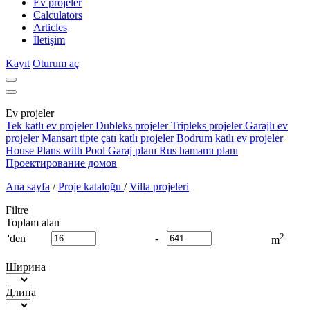
Ev projeler
Calculators
Articles
İletişim
Kayıt
Oturum aç
Ev projeler
Tek katlı ev projeler
Dubleks projeler
Tripleks projeler
Garajlı ev
projeler
Mansart tipte çatı katlı projeler
Bodrum katlı ev projeler
House Plans with Pool
Garaj planı
Rus hamamı planı
Проектирование домов
Ana sayfa
/
Proje kataloğu
/
Villa projeleri
Filtre
Toplam alan
2
'den
-
m
Ширина
Длина