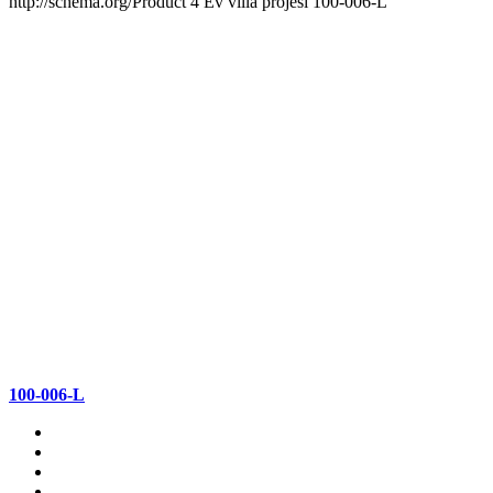
http://schema.org/Product
4
Ev villa projesi 100-006-L
100-006-L