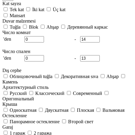
Kat sayısı
Tek kat
İki kat
Üç kat
Mansart
Duvar malzemesi
Tuğla
Blok
Ahşap
Деревянный каркас
Число комнат
'den
-
Число спален
'den
-
Dış cephe
Облицовочный tuğla
Декоративная sıva
Ahşap
Камень
Архитектурный стиль
Русский
Классический
Современный
Оригинальный
Крыша
Односкатная
Двускатная
Плоская
Вальмовая
Остекление
Панорамное остекление
Второй свет
Garaj
1 гараж
2 гаража