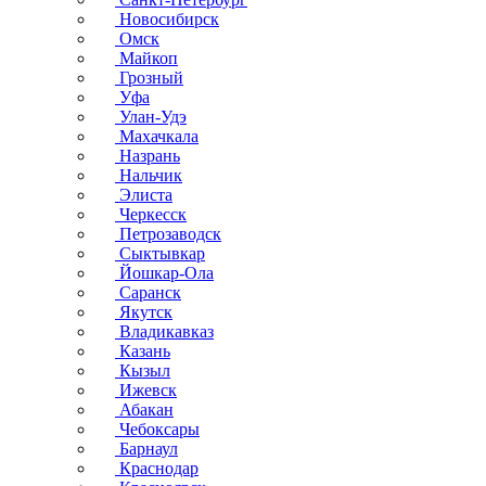
Новосибирск
Омск
Майкоп
Грозный
Уфа
Улан-Удэ
Махачкала
Назрань
Нальчик
Элиста
Черкесск
Петрозаводск
Сыктывкар
Йошкар-Ола
Саранск
Якутск
Владикавказ
Казань
Кызыл
Ижевск
Абакан
Чебоксары
Барнаул
Краснодар