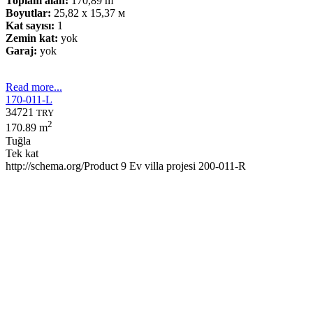
Toplam alan:
170,89 m
Boyutlar:
25,82 x 15,37 м
Kat sayısı:
1
Zemin kat:
yok
Garaj:
yok
Read more...
170-011-L
34721
TRY
2
170.89 m
Tuğla
Tek kat
http://schema.org/Product
9
Ev villa projesi 200-011-R