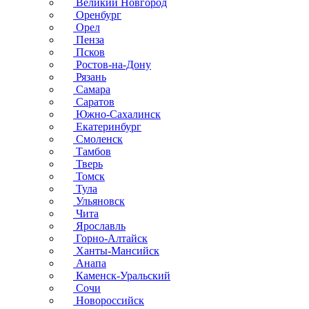
Великий Новгород
Оренбург
Орел
Пенза
Псков
Ростов-на-Дону
Рязань
Самара
Саратов
Южно-Сахалинск
Екатеринбург
Смоленск
Тамбов
Тверь
Томск
Тула
Ульяновск
Чита
Ярославль
Горно-Алтайск
Ханты-Мансийск
Анапа
Каменск-Уральский
Сочи
Новороссийск