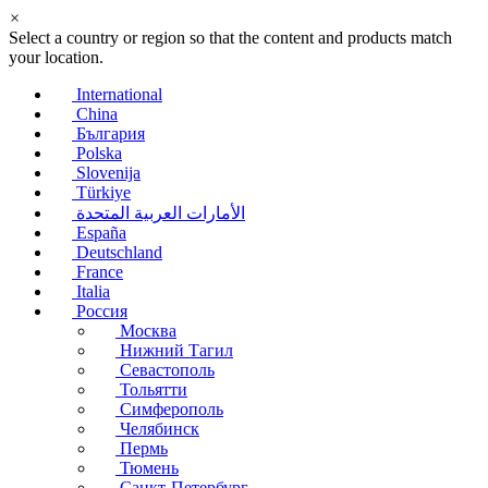
×
Select a country or region so that the content and products match
your location.
International
China
България
Polska
Slovenija
Türkiye
الأمارات العربية المتحدة
España
Deutschland
France
Italia
Россия
Москва
Нижний Тагил
Севастополь
Тольятти
Симферополь
Челябинск
Пермь
Тюмень
Санкт-Петербург