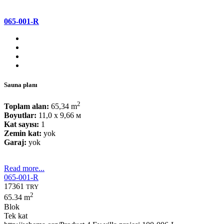
065-001-R
Sauna planı
2
Toplam alan:
65,34 m
Boyutlar:
11,0 x 9,66 м
Kat sayısı:
1
Zemin kat:
yok
Garaj:
yok
Read more...
065-001-R
17361
TRY
2
65.34 m
Blok
Tek kat