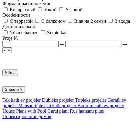
Форма и расположение
Квадратный
Узкий
Угловой
Особенности
С террасой
С балконом
Bina на 2 семьи
2 входа
Дополнительно
Yüzme havuzu
Zemin kat
Proje №
—
—
Share link
Tek katlı ev projeler
Dubleks projeler
Tripleks projeler
Garajlı ev
projeler
Mansart tipte çatı katlı projeler
Bodrum katlı ev projeler
House Plans with Pool
Garaj planı
Rus hamamı planı
Проектирование домов