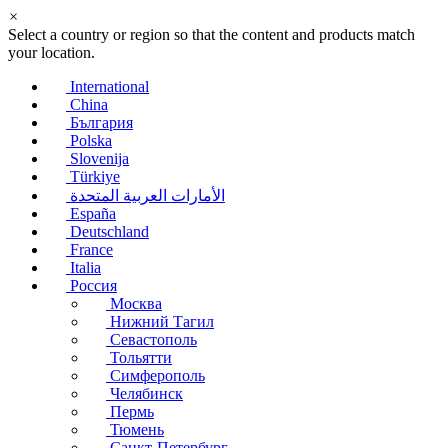
×
Select a country or region so that the content and products match
your location.
International
China
България
Polska
Slovenija
Türkiye
الأمارات العربية المتحدة
España
Deutschland
France
Italia
Россия
Москва
Нижний Тагил
Севастополь
Тольятти
Симферополь
Челябинск
Пермь
Тюмень
Санкт-Петербург