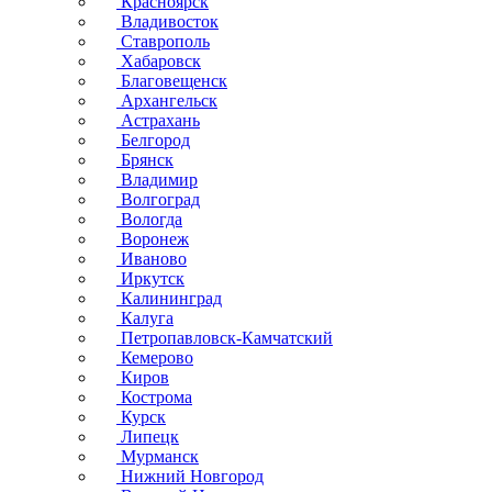
Красноярск
Владивосток
Ставрополь
Хабаровск
Благовещенск
Архангельск
Астрахань
Белгород
Брянск
Владимир
Волгоград
Вологда
Воронеж
Иваново
Иркутск
Калининград
Калуга
Петропавловск-Камчатский
Кемерово
Киров
Кострома
Курск
Липецк
Мурманск
Нижний Новгород