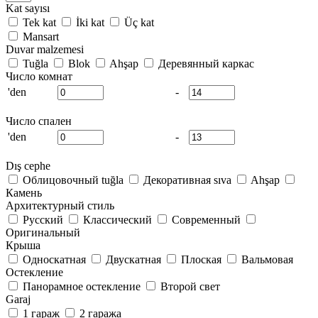
Kat sayısı
Tek kat
İki kat
Üç kat
Mansart
Duvar malzemesi
Tuğla
Blok
Ahşap
Деревянный каркас
Число комнат
'den
-
Число спален
'den
-
Dış cephe
Облицовочный tuğla
Декоративная sıva
Ahşap
Камень
Архитектурный стиль
Русский
Классический
Современный
Оригинальный
Крыша
Односкатная
Двускатная
Плоская
Вальмовая
Остекление
Панорамное остекление
Второй свет
Garaj
1 гараж
2 гаража