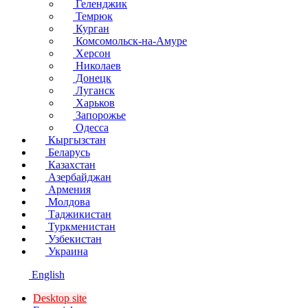
Геленджик
Темрюк
Курган
Комсомольск-на-Амуре
Херсон
Николаев
Донецк
Луганск
Харьков
Запорожье
Одесса
Кыргызстан
Беларусь
Казахстан
Азербайджан
Армения
Молдова
Таджикистан
Туркменистан
Узбекистан
Украина
English
Desktop site