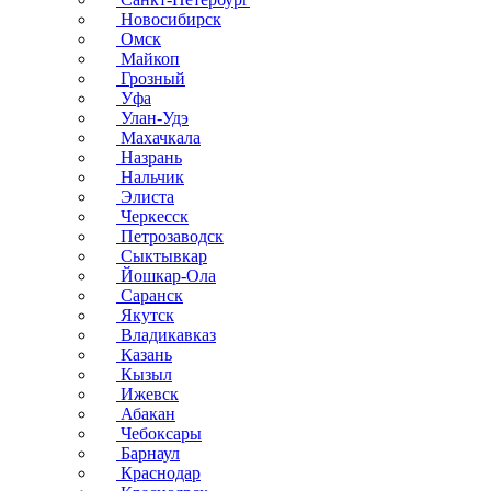
Новосибирск
Омск
Майкоп
Грозный
Уфа
Улан-Удэ
Махачкала
Назрань
Нальчик
Элиста
Черкесск
Петрозаводск
Сыктывкар
Йошкар-Ола
Саранск
Якутск
Владикавказ
Казань
Кызыл
Ижевск
Абакан
Чебоксары
Барнаул
Краснодар