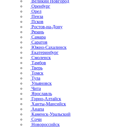
Великий Новгород
Оренбург
Орел
Пенза
Псков
Ростов-на-Дону
Рязань
Самара
Саратов
Южно-Сахалинск
Екатеринбург
Смоленск
Тамбов
Тверь
Томск
Тула
Ульяновск
Чита
Ярославль
Горно-Алтайск
Ханты-Мансийск
Анапа
Каменск-Уральский
Сочи
Новороссийск