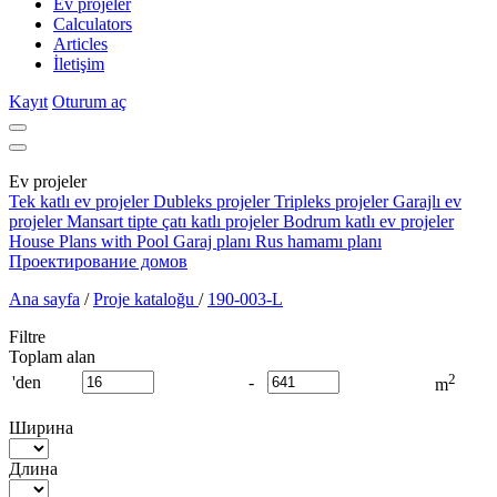
Ev projeler
Calculators
Articles
İletişim
Kayıt
Oturum aç
Ev projeler
Tek katlı ev projeler
Dubleks projeler
Tripleks projeler
Garajlı ev
projeler
Mansart tipte çatı katlı projeler
Bodrum katlı ev projeler
House Plans with Pool
Garaj planı
Rus hamamı planı
Проектирование домов
Ana sayfa
/
Proje kataloğu
/
190-003-L
Filtre
Toplam alan
2
'den
-
m
Ширина
Длина