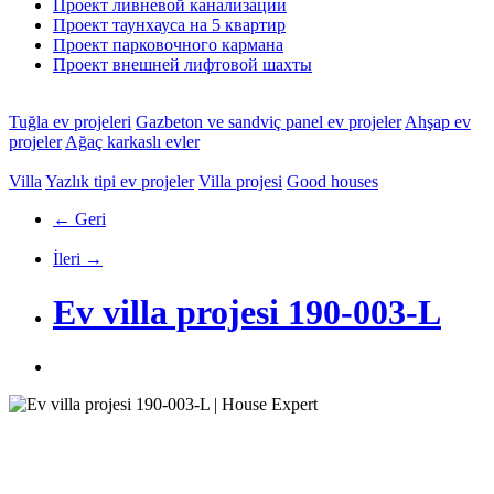
Проект ливневой канализации
Проект таунхауса на 5 квартир
Проект парковочного кармана
Проект внешней лифтовой шахты
Tuğla ev projeleri
Gazbeton ve sandviç panel ev projeler
Ahşap ev
projeler
Ağaç karkaslı evler
Villa
Yazlık tipi ev projeler
Villa projesi
Good houses
← Geri
İleri →
Ev villa projesi 190-003-L